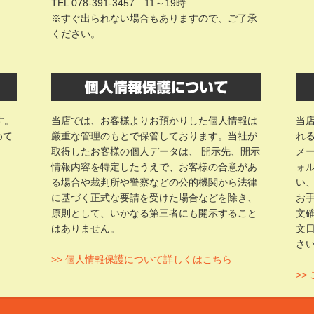
TEL 078-391-3457 11～19時
※すぐ出られない場合もありますので、ご了承
ください。
す。
当店では、お客様よりお預かりした個人情報は
当
めて
厳重な管理のもとで保管しております。当社が
れ
取得したお客様の個人データは、 開示先、開示
メ
情報内容を特定したうえで、お客様の合意があ
ォ
る場合や裁判所や警察などの公的機関から法律
い
に基づく正式な要請を受けた場合などを除き、
お
原則として、いかなる第三者にも開示すること
文
はありません。
文
さ
>> 個人情報保護について詳しくはこちら
>>