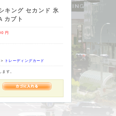
シキング セカンド 氷
A カブト
00
円
>
トレーディングカード
します。