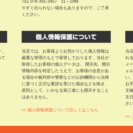
TEL 078-391-3457 11～19時
※すぐ出られない場合もありますので、ご了承
ください。
す。
当店では、お客様よりお預かりした個人情報は
当
めて
厳重な管理のもとで保管しております。当社が
れ
取得したお客様の個人データは、 開示先、開示
メ
情報内容を特定したうえで、お客様の合意があ
ォ
る場合や裁判所や警察などの公的機関から法律
い
に基づく正式な要請を受けた場合などを除き、
お
原則として、いかなる第三者にも開示すること
文
はありません。
文
さ
>> 個人情報保護について詳しくはこちら
>>