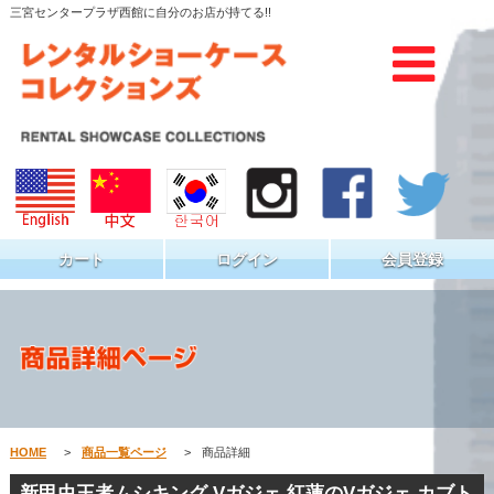
三宮センタープラザ西館に自分のお店が持てる!!
カート
ログイン
会員登録
HOME
>
商品一覧ページ
>
商品詳細
新甲虫王者ムシキング Vガジェ 紅蓮のVガジェ カブト