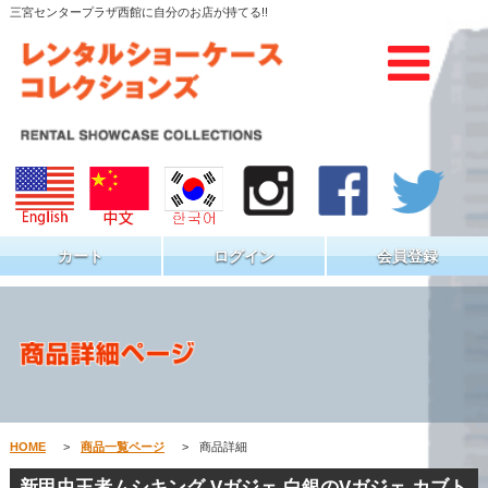
三宮センタープラザ西館に自分のお店が持てる!!
カート
ログイン
会員登録
HOME
>
商品一覧ページ
>
商品詳細
新甲虫王者ムシキング Vガジェ 白銀のVガジェ カブト