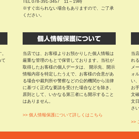
TEL 078-391-3457 11～19時
※すぐ出られない場合もありますので、ご了承
ください。
す。
当店では、お客様よりお預かりした個人情報は
当
めて
厳重な管理のもとで保管しております。当社が
れ
取得したお客様の個人データは、 開示先、開示
メ
情報内容を特定したうえで、お客様の合意があ
ォ
る場合や裁判所や警察などの公的機関から法律
い
に基づく正式な要請を受けた場合などを除き、
お
原則として、いかなる第三者にも開示すること
文
はありません。
文
さ
>> 個人情報保護について詳しくはこちら
>>