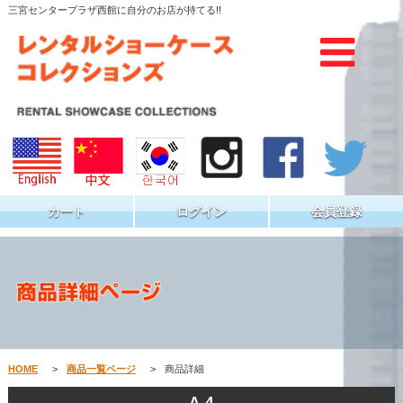
三宮センタープラザ西館に自分のお店が持てる!!
カート
ログイン
会員登録
HOME
>
商品一覧ページ
>
商品詳細
A-4